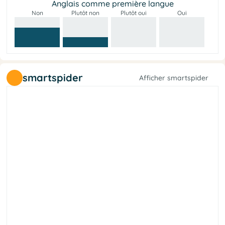
Anglais comme première langue
Non
Plutôt non
Plutôt oui
Oui
smartspider
Afficher smartspider
e
l
a
r
é
b
i
l
é
t
é
i
c
o
S