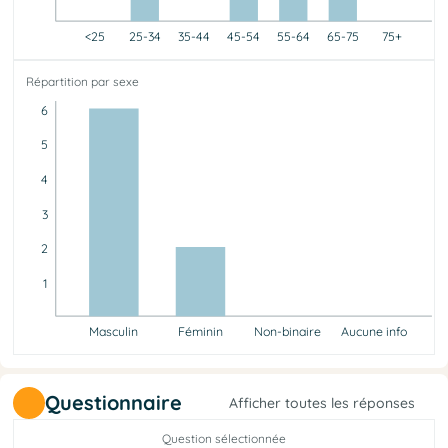
<25
25-34
35-44
45-54
55-64
65-75
75+
<25
25-34
35-44
45-54
55-64
65-75
75+
Répartition par sexe
0
1
0
1
5
1
0
6
5
4
3
2
1
Masculin
Féminin
Non-binaire
Aucune info
Masculin
Féminin
Non-binaire
Aucune info
6
2
0
0
Questionnaire
Afficher toutes les réponses
Question sélectionnée