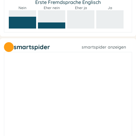
Erste Fremdsprache Englisch
Nein
Eher nein
Eher ja
Ja
smartspider
smartspider anzeigen
t
e
f
a
l
a
h
r
c
e
s
b
l
l
i
e
L
s
e
G