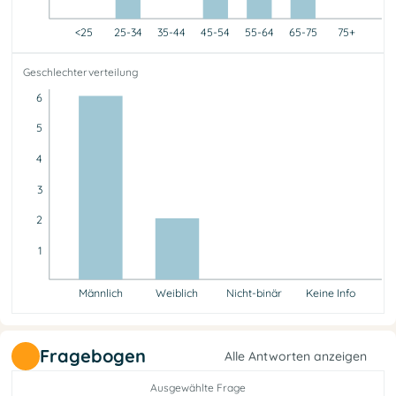
<25
25-34
35-44
45-54
55-64
65-75
75+
<25
25-34
35-44
45-54
55-64
65-75
75+
Geschlechterverteilung
0
1
0
1
5
1
0
6
5
4
3
2
1
Männlich
Weiblich
Nicht-binär
Keine Info
Männlich
Weiblich
Nicht-binär
Keine Info
6
2
0
0
Fragebogen
Alle Antworten anzeigen
Ausgewählte Frage