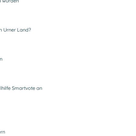
n würden
 im Urner Land?
en
lhilfe Smartvote an
ern