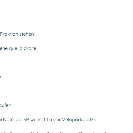
 Fraktion stehen
ène que la droite
b
Haufen
rtvote, die SP wünscht mehr Veloparkplätze