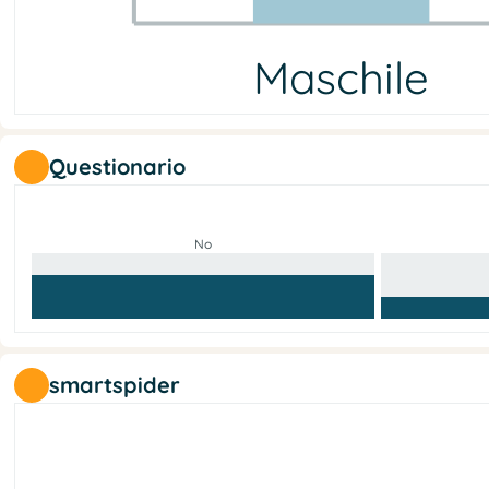
Maschile
Maschile
Femminile
Non-binario
Nessuna info
6
2
0
0
Questionario
No
smartspider