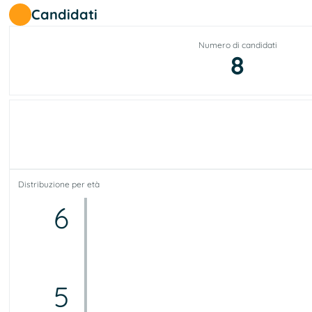
Candidati
Numero di candidati
8
Distribuzione per età
6
5