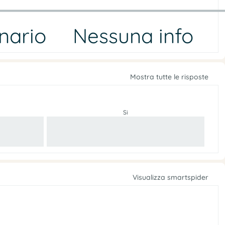
nario
Nessuna info
Mostra tutte le risposte
Si
Visualizza smartspider
e
r
t
u
p
r
A
a
’
l
e
o
s
s
t
r
e
e
r
v
o