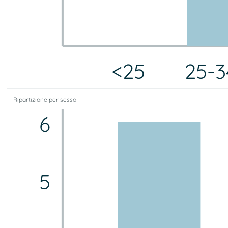
<25
25-3
<25
25-34
35-44
45-54
55-64
65-75
75+
Ripartizione per sesso
0
1
0
1
5
1
0
6
5