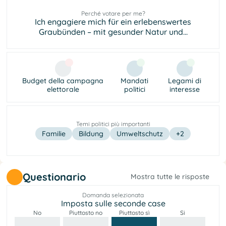
Perché votare per me?
Ich engagiere mich für ein erlebenswertes
Graubünden – mit gesunder Natur und...
Budget della campagna
Mandati
Legami di
elettorale
politici
interesse
Temi politici più importanti
Familie
Bildung
Umweltschutz
+2
Questionario
Mostra tutte le risposte
Domanda selezionata
Imposta sulle seconde case
No
Piuttosto no
Piuttosto sì
Si