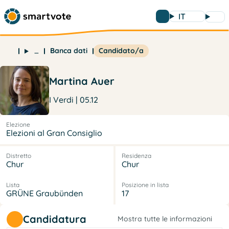
IT
Banca dati
Candidato/a
…
Martina Auer
I Verdi | 05.12
Elezione
Elezioni al Gran Consiglio
Distretto
Residenza
Chur
Chur
Lista
Posizione in lista
GRÜNE Graubünden
17
Candidatura
Mostra tutte le informazioni