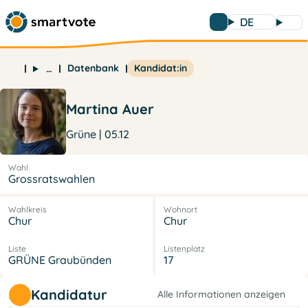
DE
Datenbank
Kandidat:in
…
Martina Auer
Grüne | 05.12
Wahl
Grossratswahlen
Wahlkreis
Wohnort
Chur
Chur
Liste
Listenplatz
GRÜNE Graubünden
17
Kandidatur
Alle Informationen anzeigen