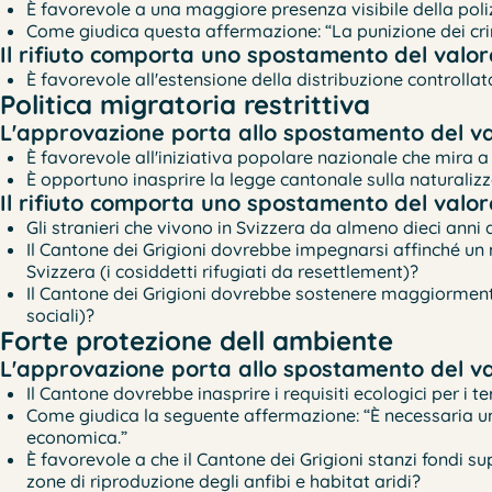
È favorevole a una maggiore presenza visibile della poli
Come giudica questa affermazione: “La punizione dei crim
Il rifiuto comporta uno spostamento del valore
È favorevole all'estensione della distribuzione controll
Politica migratoria restrittiva
L'approvazione porta allo spostamento del val
È favorevole all'iniziativa popolare nazionale che mira a
È opportuno inasprire la legge cantonale sulla naturaliz
Il rifiuto comporta uno spostamento del valore
Gli stranieri che vivono in Svizzera da almeno dieci anni 
Il Cantone dei Grigioni dovrebbe impegnarsi affinché un
Svizzera (i cosiddetti rifugiati da resettlement)?
Il Cantone dei Grigioni dovrebbe sostenere maggiormente 
sociali)?
Forte protezione dell ambiente
L'approvazione porta allo spostamento del val
Il Cantone dovrebbe inasprire i requisiti ecologici per i terr
Come giudica la seguente affermazione: “È necessaria un
economica.”
È favorevole a che il Cantone dei Grigioni stanzi fondi s
zone di riproduzione degli anfibi e habitat aridi?