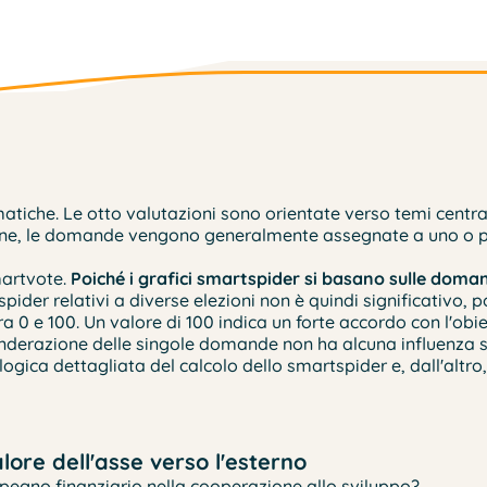
iche. Le otto valutazioni sono orientate verso temi centrali d
l fine, le domande vengono generalmente assegnate a uno o pi
martvote.
Poiché i grafici smartspider si basano sulle doman
spider relativi a diverse elezioni non è quindi significativo, 
0 e 100. Un valore di 100 indica un forte accordo con l'obiet
nderazione delle singole domande non ha alcuna influenza sul
gica dettagliata del calcolo dello smartspider e, dall'altr
ore dell'asse verso l'esterno
pegno finanziario nella cooperazione allo sviluppo?