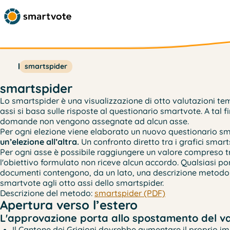
smartspider
smartspider
Lo smartspider è una visualizzazione di otto valutazioni temat
assi si basa sulle risposte al questionario smartvote. A ta
domande non vengono assegnate ad alcun asse.
Per ogni elezione viene elaborato un nuovo questionario s
un’elezione all’altra.
Un confronto diretto tra i grafici smart
Per ogni asse è possibile raggiungere un valore compreso tra 
l'obiettivo formulato non riceve alcun accordo. Qualsiasi po
documenti contengono, da un lato, una descrizione metodolo
smartvote agli otto assi dello smartspider.
Descrizione del metodo:
smartspider (PDF)
Apertura verso l’estero
L'approvazione porta allo spostamento del val
Il Cantone dei Grigioni dovrebbe aumentare il proprio im