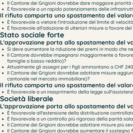
Il Cantone dei Grigioni dovrebbe dare maggiore priorità a
È favorevole a un rapido potenziamento delle infrastruttur
Il rifiuto comporta uno spostamento del valore
È favorevole a vietare l'introduzione del limite di velocit
È favorevole all'adozione di ulteriori misure a favore de
Stato sociale forte
L'approvazione porta allo spostamento del val
Si deve aumentare la riduzione dei premi in modo che nes
Il Cantone dovrebbe impegnarsi maggiormente a favore del
famiglie a basso reddito)?
Attualmente gli assegni per i figli ammontano a CHF 240
Il Cantone dei Grigioni dovrebbe adottare misure aggiunt
cantonale nel mercato immobiliare)?
Il rifiuto comporta uno spostamento del valore
È favorevole a un inasprimento della legge sull'assistenz
Società liberale
L'approvazione porta allo spostamento del val
È favorevole all'estensione della distribuzione controll
È favorevole a un controllo più rigoroso della parità sa
Il Cantone dei Grigioni dovrebbe adottare misure più severe
Il Cantone dei Grigioni dovrebbe aumentare il sostegno f