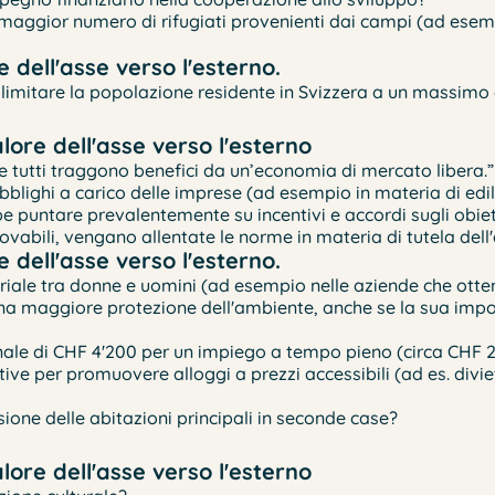
 maggior numero di rifugiati provenienti dai campi (ad esem
 dell'asse verso l'esterno.
 limitare la popolazione residente in Svizzera a un massimo 
ore dell'asse verso l'esterno
 tutti traggono benefici da un’economia di mercato libera.”
bblighi a carico delle imprese (ad esempio in materia di edil
e puntare prevalentemente su incentivi e accordi sugli obietti
innovabili, vengano allentate le norme in materia di tutela de
 dell'asse verso l'esterno.
lariale tra donne e uomini (ad esempio nelle aziende che ott
a maggiore protezione dell'ambiente, anche se la sua imposi
ale di CHF 4'200 per un impiego a tempo pieno (circa CHF 24 a
ive per promuovere alloggi a prezzi accessibili (ad es. divi
rsione delle abitazioni principali in seconde case?
ore dell'asse verso l'esterno