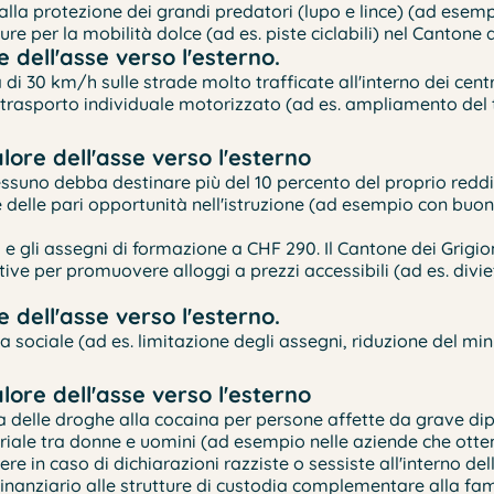
lla protezione dei grandi predatori (lupo e lince) (ad esempi
e per la mobilità dolce (ad es. piste ciclabili) nel Cantone d
 dell'asse verso l'esterno.
à di 30 km/h sulle strade molto trafficate all'interno dei centr
l trasporto individuale motorizzato (ad es. ampliamento del 
ore dell'asse verso l'esterno
suno debba destinare più del 10 percento del proprio reddit
le pari opportunità nell'istruzione (ad esempio con buoni p
 e gli assegni di formazione a CHF 290. Il Cantone dei Grigi
ive per promuovere alloggi a prezzi accessibili (ad es. divi
 dell'asse verso l'esterno.
a sociale (ad es. limitazione degli assegni, riduzione del mi
ore dell'asse verso l'esterno
ata delle droghe alla cocaina per persone affette da grave d
lariale tra donne e uomini (ad esempio nelle aziende che ott
 in caso di dichiarazioni razziste o sessiste all'interno dell
inanziario alle strutture di custodia complementare alla fam