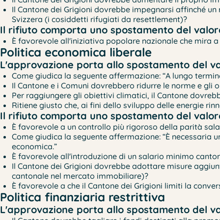
Il Cantone dei Grigioni dovrebbe impegnarsi affinché un
Svizzera (i cosiddetti rifugiati da resettlement)?
Il rifiuto comporta uno spostamento del valore
È favorevole all'iniziativa popolare nazionale che mira a
Politica economica liberale
L'approvazione porta allo spostamento del val
Come giudica la seguente affermazione: “A lungo termine
Il Cantone e i Comuni dovrebbero ridurre le norme e gli o
Per raggiungere gli obiettivi climatici, il Cantone dovrebb
Ritiene giusto che, ai fini dello sviluppo delle energie r
Il rifiuto comporta uno spostamento del valore
È favorevole a un controllo più rigoroso della parità sa
Come giudica la seguente affermazione: “È necessaria un
economica.”
È favorevole all'introduzione di un salario minimo canton
Il Cantone dei Grigioni dovrebbe adottare misure aggiunt
cantonale nel mercato immobiliare)?
È favorevole a che il Cantone dei Grigioni limiti la conve
Politica finanziaria restrittiva
L'approvazione porta allo spostamento del val