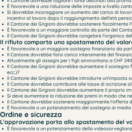
Il Cantone dovrebbe tagliare i fondi destinati alla promo
È favorevole a una riduzione delle imposte a livello cant
Si dovrebbe incoraggiare un aumento del carico di lavoro a
incentivi al lavoro dopo il raggiungimento dell'età pensi
Il Cantone dei Grigioni dovrebbe sostenere fiscalmente 
È favorevole a un maggiore controllo da parte del Cantone
Il Cantone dei Grigioni dovrebbe congelare l'organico d
Il rifiuto comporta uno spostamento del valore
È favorevole a un maggiore sostegno finanziario da parte
Il Cantone dovrebbe farsi carico interamente del finanzi
Attualmente gli assegni per i figli ammontano a CHF 240
Il Cantone dei Grigioni dovrebbe aumentare il sostegno f
ecc.)?
Il Cantone dei Grigioni dovrebbe introdurre un'imposta su
Il Cantone dovrebbe contribuire alle tasse di iscrizione 
Il Cantone dei Grigioni dovrebbe aumentare il proprio im
Si deve aumentare la riduzione dei premi in modo che nes
Il Cantone dovrebbe sostenere maggiormente l'offerta di se
È favorevole a un potenziamento del sostegno ai media da
Ordine e sicurezza
L'approvazione porta allo spostamento del val
È favorevole a un potenziamento della videosorveglianza