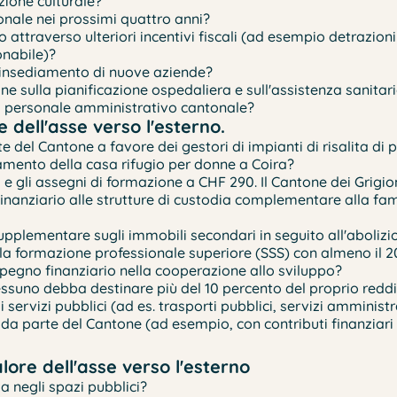
zione culturale?
onale nei prossimi quattro anni?
ttraverso ulteriori incentivi fiscali (ad esempio detrazioni 
onabile)?
l'insediamento di nuove aziende?
 sulla pianificazione ospedaliera e sull'assistenza sanitaria
el personale amministrativo cantonale?
 dell'asse verso l'esterno.
 del Cantone a favore dei gestori di impianti di risalita di 
amento della casa rifugio per donne a Coira?
 e gli assegni di formazione a CHF 290. Il Cantone dei Grigi
inanziario alle strutture di custodia complementare alla fam
pplementare sugli immobili secondari in seguito all'abolizio
alla formazione professionale superiore (SSS) con almeno il 
pegno finanziario nella cooperazione allo sviluppo?
suno debba destinare più del 10 percento del proprio reddit
rvizi pubblici (ad es. trasporti pubblici, servizi amministrat
 parte del Cantone (ad esempio, con contributi finanziari d
ore dell'asse verso l'esterno
 negli spazi pubblici?