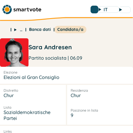
IT
Banca dati
Candidato/a
…
Sara Andresen
Partito socialista | 06.09
Elezione
Elezioni al Gran Consiglio
Distretto
Residenza
Chur
Chur
Lista
Posizione in lista
Sozialdemokratische
9
Partei
Links