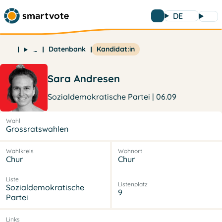
DE
Datenbank
Kandidat:in
…
Sara Andresen
Sozialdemokratische Partei | 06.09
Wahl
Grossratswahlen
Wahlkreis
Wohnort
Chur
Chur
Liste
Listenplatz
Sozialdemokratische
9
Partei
Links