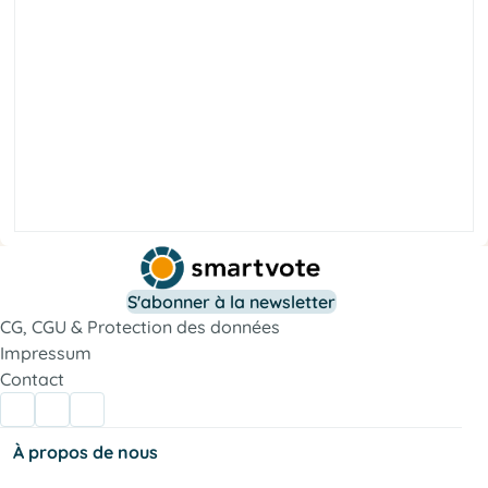
é
t
é
i
c
o
S
t
r
o
S'abonner à la newsletter
f
l
a
CG, CGU & Protection des données
i
c
o
Impressum
s
Contact
t
a
t
E
À propos de nous