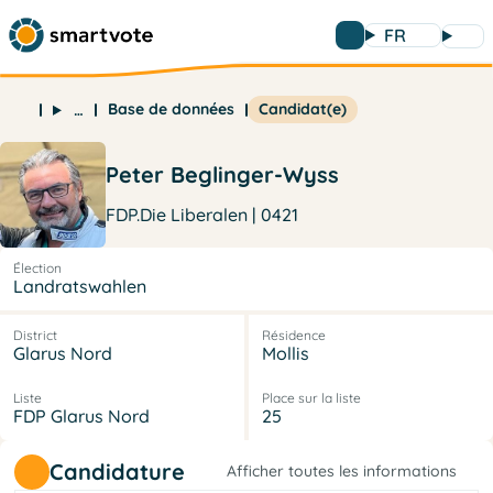
FR
Base de données
Candidat(e)
…
Peter Beglinger-Wyss
FDP.Die Liberalen | 0421
Élection
Landratswahlen
District
Résidence
Glarus Nord
Mollis
Liste
Place sur la liste
FDP Glarus Nord
25
Candidature
Afficher toutes les informations