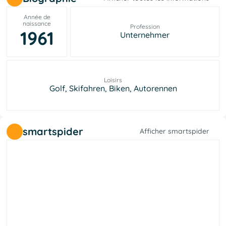
Année de
naissance
Profession
1961
Unternehmer
Loisirs
Golf, Skifahren, Biken, Autorennen
smartspider
Afficher smartspider
e
l
a
r
é
b
i
l