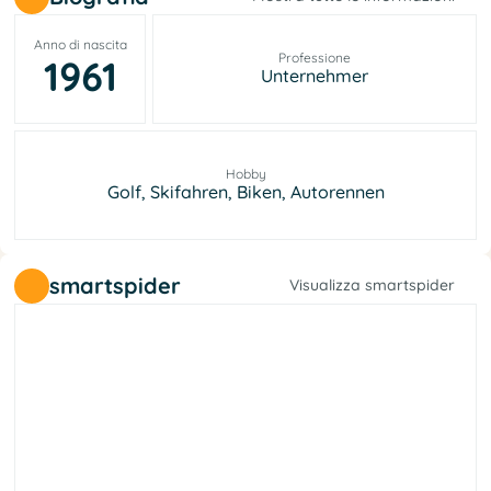
Anno di nascita
Professione
1961
Unternehmer
Hobby
Golf, Skifahren, Biken, Autorennen
smartspider
Visualizza smartspider
e
l
a
r
e
b
i
l