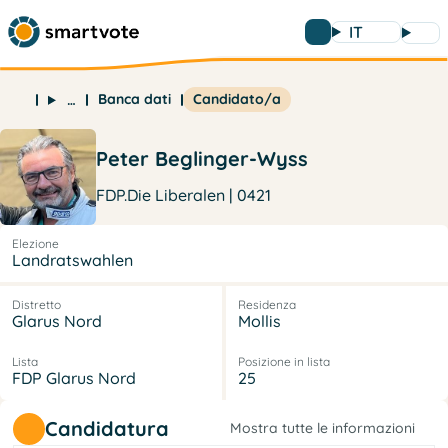
IT
Banca dati
Candidato/a
…
Peter Beglinger-Wyss
FDP.Die Liberalen | 0421
Elezione
Landratswahlen
Distretto
Residenza
Glarus Nord
Mollis
Lista
Posizione in lista
FDP Glarus Nord
25
Candidatura
Mostra tutte le informazioni