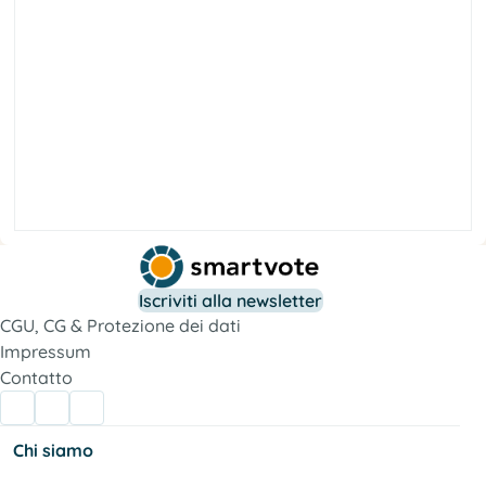
à
t
e
i
c
o
S
e
t
r
o
f
Iscriviti alla newsletter
e
l
CGU, CG & Protezione dei dati
a
i
c
Impressum
o
s
Contatto
o
t
a
t
S
Chi siamo