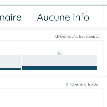
naire
Aucune info
Afficher toutes les réponses
Oui
Afficher smartspider
e
r
v
t
u
u
r
O
e
é
t
r
’
l
a
s
n
r
g
e
e
v
r