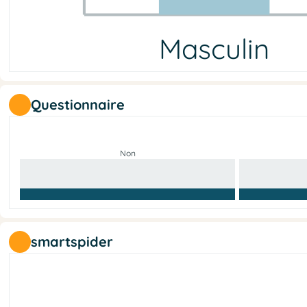
Masculin
Masculin
Féminin
Non-binaire
Aucune info
8
6
0
0
Questionnaire
Non
smartspider