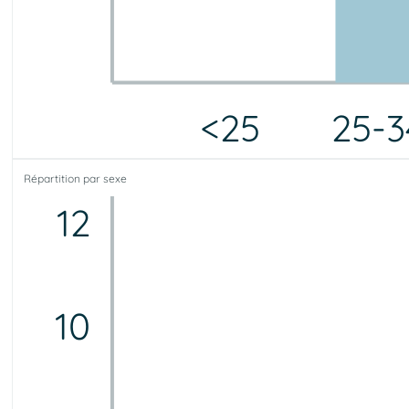
<25
25-3
<25
25-34
35-44
45-54
55-64
65-75
75+
Répartition par sexe
0
2
1
7
4
0
0
12
10