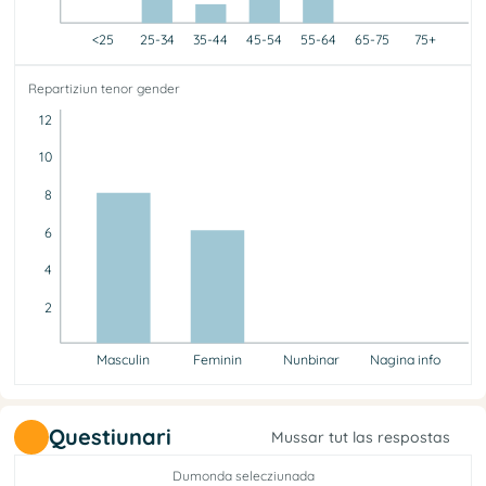
<25
25-34
35-44
45-54
55-64
65-75
75+
<25
25-34
35-44
45-54
55-64
65-75
75+
Repartiziun tenor gender
0
2
1
7
4
0
0
12
10
8
6
4
2
Masculin
Feminin
Nunbinar
Nagina info
Masculin
Feminin
Nunbinar
Nagina info
8
6
0
0
Questiunari
Mussar tut las respostas
Dumonda selecziunada