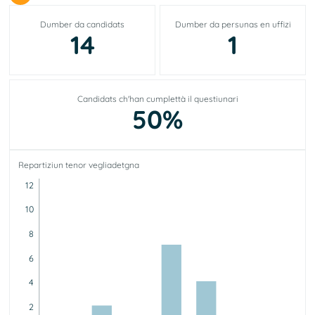
Dumber da candidats
Dumber da persunas en uffizi
14
1
Candidats ch'han cumplettà il questiunari
50%
Repartiziun tenor vegliadetgna
12
10
8
6
4
2