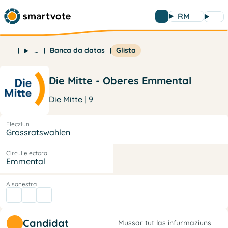
RM
Banca da datas
Glista
…
Die Mitte - Oberes Emmental
Die Mitte | 9
Elecziun
Grossratswahlen
Circul electoral
Emmental
A sanestra
Candidat
Mussar tut las infurmaziuns