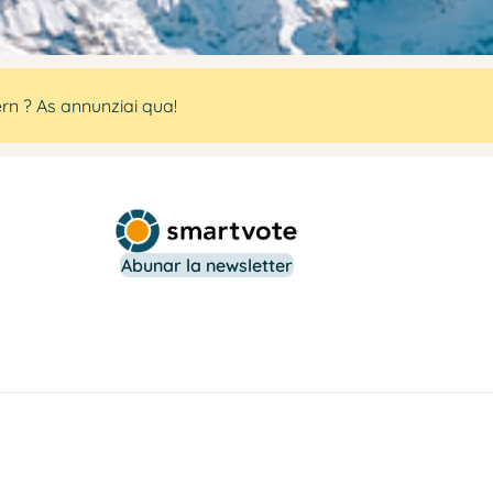
rn ? As annunziai qua!
Abunar la newsletter