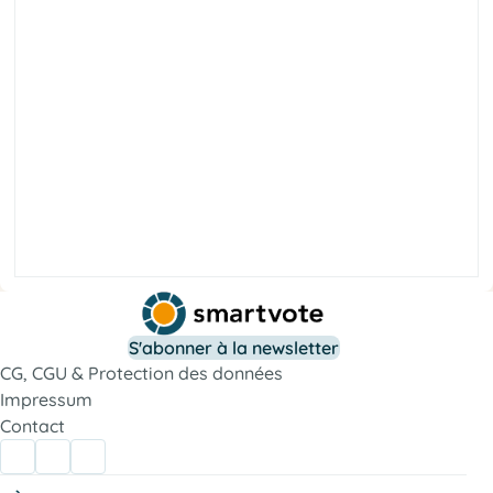
r
é
b
i
l
é
t
é
i
c
o
S
t
r
o
S'abonner à la newsletter
f
l
a
CG, CGU & Protection des données
i
c
o
Impressum
s
Contact
t
a
t
E