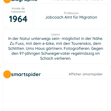
Année de
naissance
Profession
1964
Jobcoach Amt für Migration
Loisirs
In der Natur unterwegs sein- möglichst in der Nähe.
Zu Fuss, mit dem e-bike, mit den Tourenskis, dem
Schlitten. Ums Haus gärtnern. Fotografieren. Gegen
den 97-jährigen Schwiegervater regelmässig im
Schach verlieren.
smartspider
Afficher smartspider
e
l
a