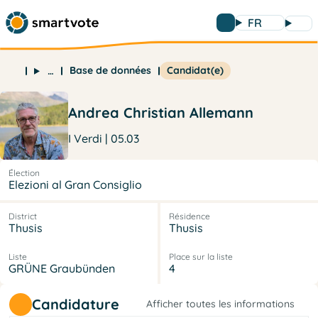
FR
Base de données
Candidat(e)
…
Andrea Christian Allemann
I Verdi | 05.03
Élection
Elezioni al Gran Consiglio
District
Résidence
Thusis
Thusis
Liste
Place sur la liste
GRÜNE Graubünden
4
Candidature
Afficher toutes les informations