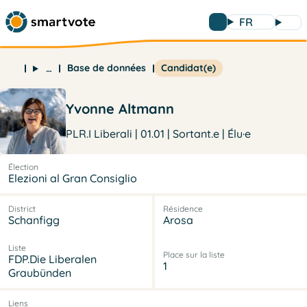
FR
Base de données
Candidat(e)
…
Yvonne Altmann
PLR.I Liberali | 01.01 | Sortant.e | Élu·e
Élection
Elezioni al Gran Consiglio
District
Résidence
Schanfigg
Arosa
Liste
Place sur la liste
FDP.Die Liberalen
1
Graubünden
Liens