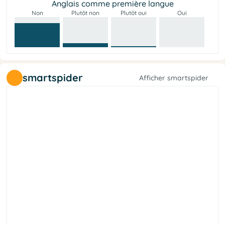
Anglais comme première langue
Non
Plutôt non
Plutôt oui
Oui
smartspider
Afficher smartspider
e
l
a
r
é
b
i
l
é
t
é
i
c
o
S