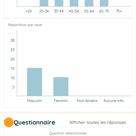
<25
25-34
35-44
45-54
55-64
65-75
75+
<25
25-34
35-44
45-54
55-64
65-75
75+
Répartition par sexe
0
3
5
9
6
2
0
30
25
20
15
10
5
Masculin
Féminin
Non-binaire
Aucune info
Masculin
Féminin
Non-binaire
Aucune info
15
10
0
0
Questionnaire
Afficher toutes les réponses
Question sélectionnée