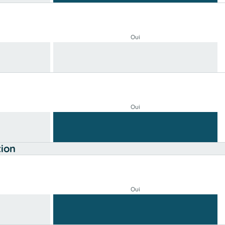
Oui
Oui
tion
Oui