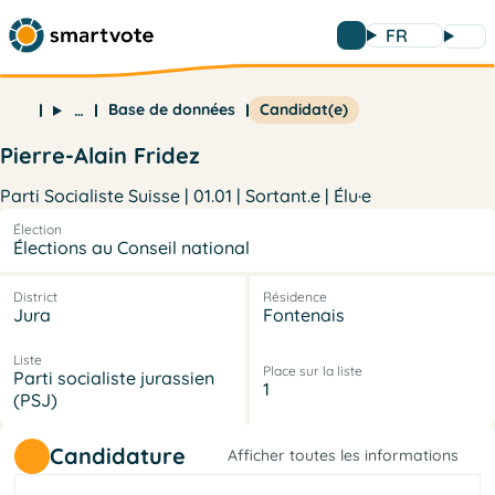
FR
Base de données
Candidat(e)
…
Pierre-Alain Fridez
Parti Socialiste Suisse | 01.01 | Sortant.e | Élu·e
Élection
Élections au Conseil national
District
Résidence
Jura
Fontenais
Liste
Place sur la liste
Parti socialiste jurassien
1
(PSJ)
Candidature
Afficher toutes les informations