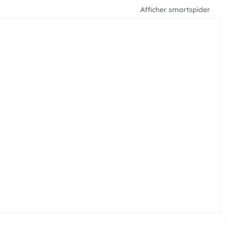
Afficher smartspider
e
r
v
t
u
u
r
O
e
é
t
r
’
l
a
s
n
r
g
e
e
v
r
100
75
50
25