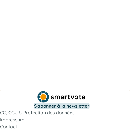
e
l
a
r
é
b
i
l
é
t
é
i
c
o
S
t
r
o
S'abonner à la newsletter
f
l
a
CG, CGU & Protection des données
i
c
o
Impressum
s
Contact
t
a