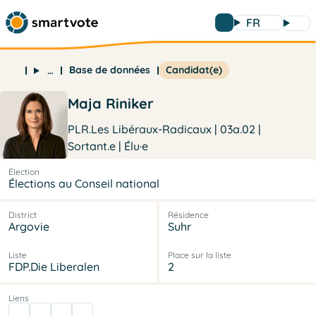
FR
Base de données
Candidat(e)
…
Maja Riniker
PLR.Les Libéraux-Radicaux | 03a.02 |
Sortant.e | Élu·e
Élection
Élections au Conseil national
District
Résidence
Argovie
Suhr
Liste
Place sur la liste
FDP.Die Liberalen
2
Liens