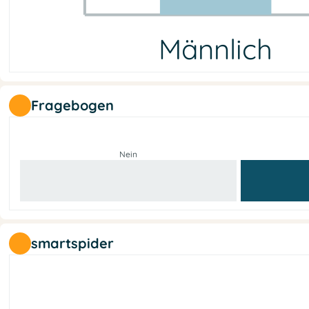
Männlich
Männlich
Weiblich
Nicht-binär
Keine Info
1
0
0
0
Fragebogen
Nein
smartspider