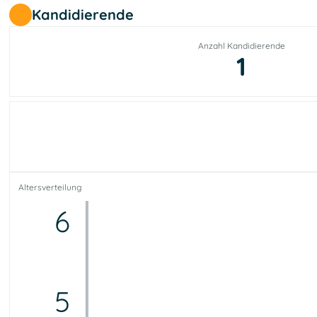
Kandidierende
Anzahl Kandidierende
1
Altersverteilung
6
5