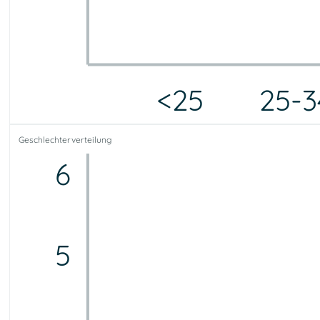
<25
25-3
<25
25-34
35-44
45-54
55-64
65-75
75+
Geschlechterverteilung
0
0
0
0
0
0
0
6
5