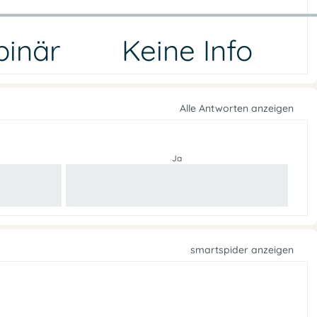
binär
Keine Info
Alle Antworten anzeigen
Ja
smartspider anzeigen
e
f
n
f
O
e
n
e
p
s
o
s
l
u
i
t
A
i
k