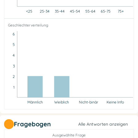
<25
25-34
35-44
45-54
55-64
65-75
75+
<25
25-34
35-44
45-54
55-64
65-75
75+
Geschlechterverteilung
0
0
0
0
0
0
0
6
5
4
3
2
1
Männlich
Weiblich
Nicht-binär
Keine Info
Männlich
Weiblich
Nicht-binär
Keine Info
2
2
0
0
Fragebogen
Alle Antworten anzeigen
Ausgewählte Frage