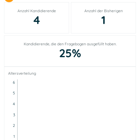
Anzahl Kandidierende
Anzahl der Bisherigen
4
1
Kandidierende, die den Fragebogen ausgefüllt haben.
25%
Altersverteilung
6
5
4
3
2
1