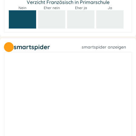
Verzicht Französisch in Primarschule
Nein
Eher nein
Eher ja
Ja
smartspider
smartspider anzeigen
t
e
f
a
l
a
h
r
c
e
s
b
l
l
i
e
L
s
e
G