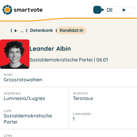
DE
Datenbank
Kandidat:in
…
Leander Albin
Sozialdemokratische Partei | 06.01
Wahl
Grossratswahlen
Wahlkreis
Wohnort
Lumnezia/Lugnez
Tersnaus
Liste
Listenplatz
Sozialdemokratische
1
Partei
Links