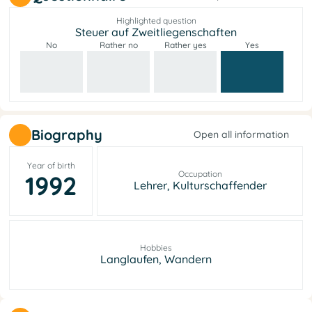
Highlighted question
Steuer auf Zweitliegenschaften
No
Rather no
Rather yes
Yes
Biography
Open all information
Year of birth
Occupation
1992
Lehrer, Kulturschaffender
Hobbies
Langlaufen, Wandern