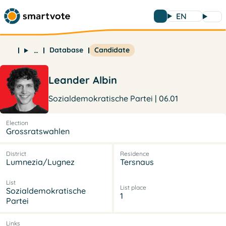
EN
Database
Candidate
…
Leander Albin
Sozialdemokratische Partei | 06.01
Election
Grossratswahlen
District
Residence
Lumnezia/Lugnez
Tersnaus
List
List place
Sozialdemokratische
1
Partei
Links