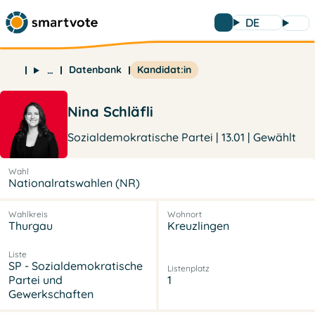
DE
Datenbank
Kandidat:in
…
Nina Schläfli
Sozialdemokratische Partei | 13.01 | Gewählt
Wahl
Nationalratswahlen (NR)
Wahlkreis
Wohnort
Thurgau
Kreuzlingen
Liste
SP - Sozialdemokratische
Listenplatz
Partei und
1
Gewerkschaften