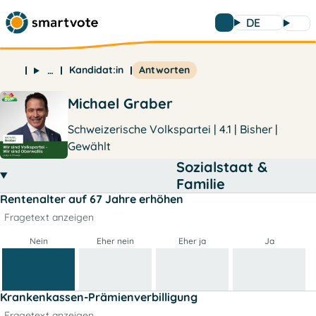
DE
Kandidat:in
Antworten
…
Michael Graber
Schweizerische Volkspartei | 4.1 | Bisher |
Gewählt
Sozialstaat &
Familie
Rentenalter auf 67 Jahre erhöhen
Fragetext anzeigen
Nein
Eher nein
Eher ja
Ja
Krankenkassen-Prämienverbilligung
Fragetext anzeigen