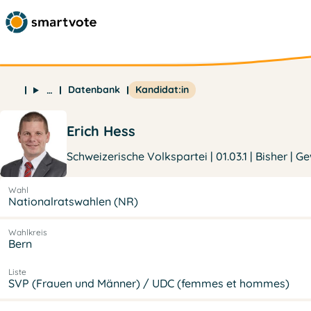
Datenbank
Kandidat:in
…
Erich Hess
Schweizerische Volkspartei | 01.03.1 | Bisher | G
Wahl
Nationalratswahlen (NR)
Wahlkreis
Bern
Liste
SVP (Frauen und Männer) / UDC (femmes et hommes)