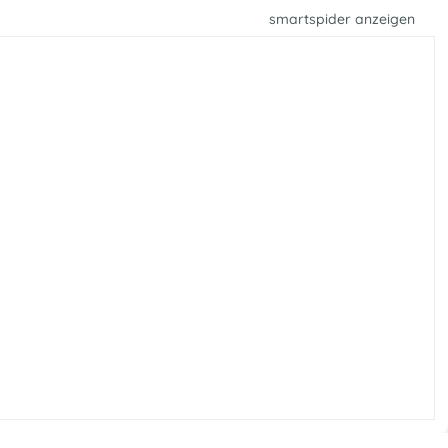
smartspider anzeigen
e
f
n
f
O
e
n
e
p
s
o
s
l
u
i
t
A
i
k
100
75
50
25