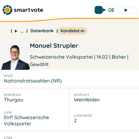
DE
Datenbank
Kandidat:in
…
Manuel Strupler
Schweizerische Volkspartei | 14.02 | Bisher |
Gewählt
Wahl
Nationalratswahlen (NR)
Wahlkreis
Wohnort
Thurgau
Weinfelden
Liste
Listenplatz
SVP Schweizerische
2
Volkspartei
Links