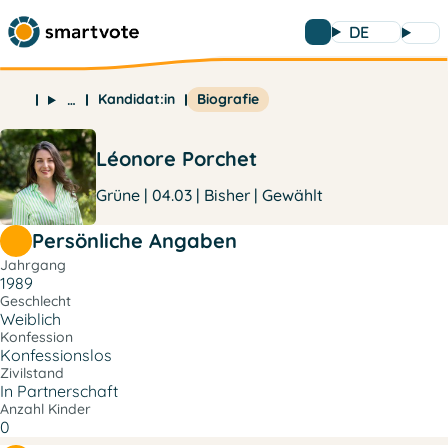
DE
Kandidat:in
Biografie
…
Léonore Porchet
Grüne | 04.03 | Bisher | Gewählt
Persönliche Angaben
Jahrgang
1989
Geschlecht
Weiblich
Konfession
Konfessionslos
Zivilstand
In Partnerschaft
Anzahl Kinder
0