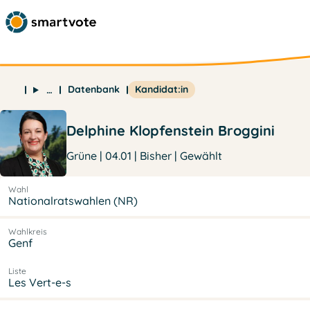
Datenbank
Kandidat:in
…
Delphine Klopfenstein Broggini
Grüne | 04.01 | Bisher | Gewählt
Wahl
Nationalratswahlen (NR)
Wahlkreis
Genf
Liste
Les Vert-e-s