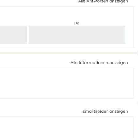
Alle Antworten anzeigen
Ja
Alle Informationen anzeigen
smartspider anzeigen
e
f
n
f
O
e
n
e
p
s
o
s
l
u
i
t
A
i
k