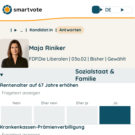
DE
Kandidat:in
Antworten
…
Maja Riniker
FDP.Die Liberalen | 03a.02 | Bisher | Gewählt
Sozialstaat &
Familie
Rentenalter auf 67 Jahre erhöhen
Fragetext anzeigen
Nein
Eher nein
Eher ja
Ja
Krankenkassen-Prämienverbilligung
Fragetext anzeigen