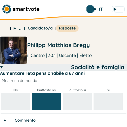
IT
Candidato/a
Risposte
…
Philipp Matthias Bregy
il Centro | 30.1 | Uscente | Eletto
Socialità e famiglia
Aumentare l'età pensionabile a 67 anni
Mostra la domanda
No
Piuttosto no
Piuttosto sì
Si
Commento