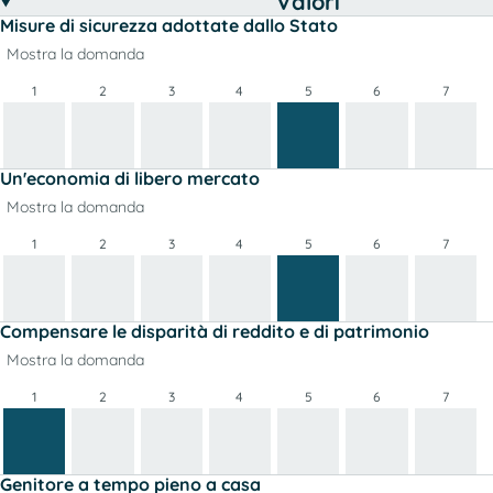
Valori
Misure di sicurezza adottate dallo Stato
Mostra la domanda
1
2
3
4
5
6
7
Un'economia di libero mercato
Mostra la domanda
1
2
3
4
5
6
7
Compensare le disparità di reddito e di patrimonio
Mostra la domanda
1
2
3
4
5
6
7
Genitore a tempo pieno a casa