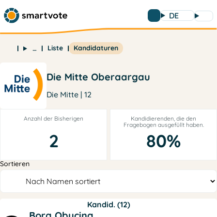
DE
Liste
Kandidaturen
…
Die Mitte Oberaargau
Die Mitte | 12
Anzahl der Bisherigen
Kandidierenden, die den
Fragebogen ausgefüllt haben.
2
80%
Sortieren
Kandid. (12)
Bora Obucina