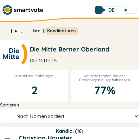
DE
Liste
Kandidaturen
…
Die Mitte Berner Oberland
Die Mitte | 5
Anzahl der Bisherigen
Kandidierenden, die den
Fragebogen ausgefüllt haben.
2
77%
Sortieren
Kandid. (16)
Christian Haueter