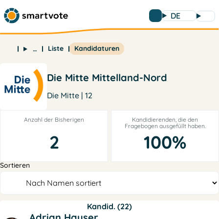
DE
Liste
Kandidaturen
…
Die Mitte Mittelland-Nord
Die Mitte | 12
Anzahl der Bisherigen
Kandidierenden, die den
Fragebogen ausgefüllt haben.
2
100%
Sortieren
Kandid. (22)
Adrian Hauser