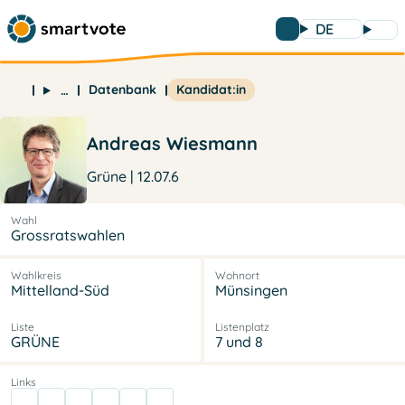
DE
Datenbank
Kandidat:in
…
Andreas Wiesmann
Grüne | 12.07.6
Wahl
Grossratswahlen
Wahlkreis
Wohnort
Mittelland-Süd
Münsingen
Liste
Listenplatz
GRÜNE
7 und 8
Links