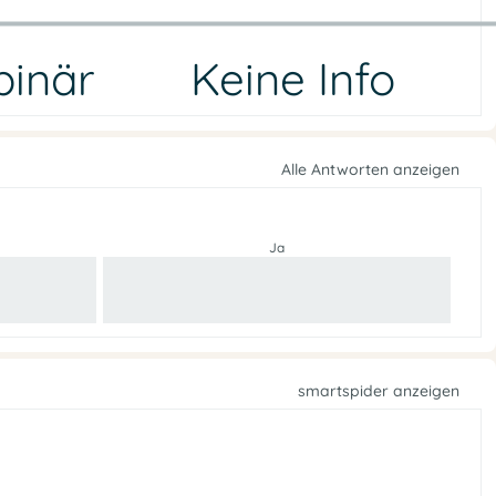
binär
Keine Info
Alle Antworten anzeigen
Ja
smartspider anzeigen
e
f
n
f
O
e
n
e
p
s
o
s
l
u
i
t
A
i
k