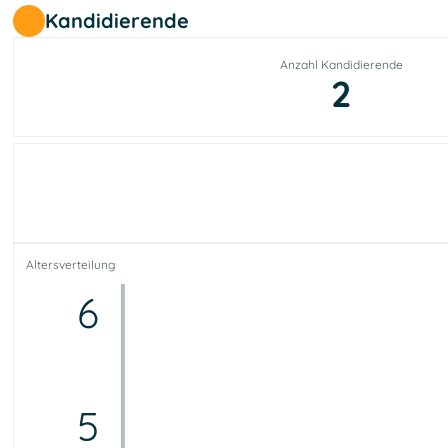
Kandidierende
Anzahl Kandidierende
2
Altersverteilung
6
5