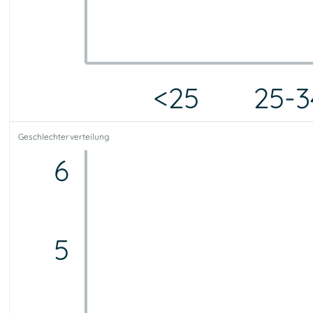
<25
25-3
<25
25-34
35-44
45-54
55-64
65-75
75+
Geschlechterverteilung
0
0
0
0
1
1
0
6
5