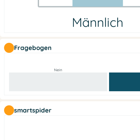
Männlich
Männlich
Weiblich
Nicht-binär
Keine Info
1
1
0
0
Fragebogen
Nein
smartspider