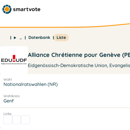
Datenbank
Liste
…
Alliance Chrétienne pour Genève (P
Eidgenössisch-Demokratische Union, Evangelisc
Wahl
Nationalratswahlen (NR)
Wahlkreis
Genf
Links