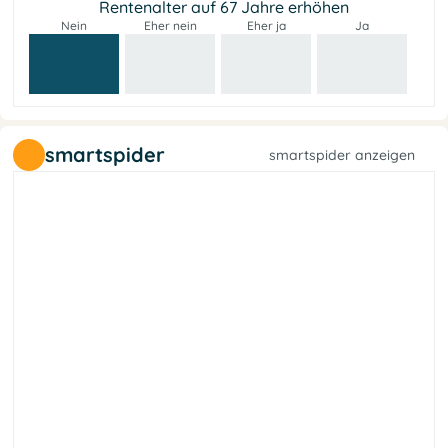
Rentenalter auf 67 Jahre erhöhen
Nein
Eher nein
Eher ja
Ja
smartspider
smartspider anzeigen
t
e
f
a
l
a
h
r
c
e
s
b
l
l
i
e
L
s
e
G