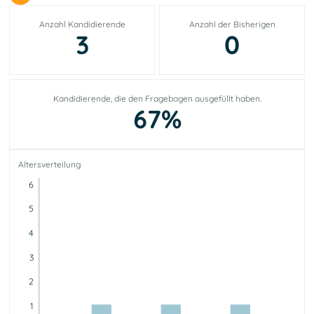
Anzahl Kandidierende
Anzahl der Bisherigen
3
0
Kandidierende, die den Fragebogen ausgefüllt haben.
67%
Altersverteilung
6
5
4
3
2
1