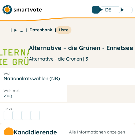
DE
Datenbank
Liste
…
Alternative – die Grünen - Ennetsee
Alternative - die Grünen | 3
Wahl
Nationalratswahlen (NR)
Wahlkreis
Zug
Links
Kandidierende
Alle Informationen anzeigen