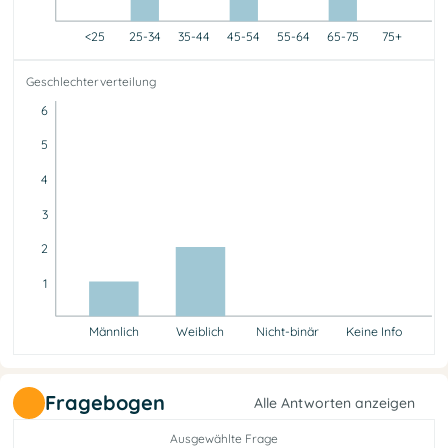
<25
25-34
35-44
45-54
55-64
65-75
75+
<25
25-34
35-44
45-54
55-64
65-75
75+
Geschlechterverteilung
0
1
0
1
0
1
0
6
5
4
3
2
1
Männlich
Weiblich
Nicht-binär
Keine Info
Männlich
Weiblich
Nicht-binär
Keine Info
1
2
0
0
Fragebogen
Alle Antworten anzeigen
Ausgewählte Frage