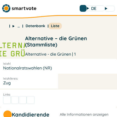
DE
Datenbank
Liste
…
Alternative – die Grünen
(Stammliste)
Alternative - die Grünen | 1
Wahl
Nationalratswahlen (NR)
Wahlkreis
Zug
Links
Kandidierende
Alle Informationen anzeigen