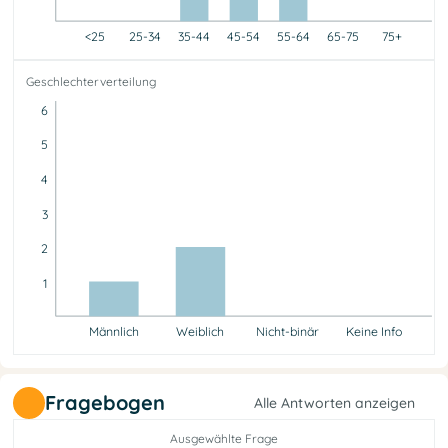
<25
25-34
35-44
45-54
55-64
65-75
75+
<25
25-34
35-44
45-54
55-64
65-75
75+
Geschlechterverteilung
0
0
1
1
1
0
0
6
5
4
3
2
1
Männlich
Weiblich
Nicht-binär
Keine Info
Männlich
Weiblich
Nicht-binär
Keine Info
1
2
0
0
Fragebogen
Alle Antworten anzeigen
Ausgewählte Frage