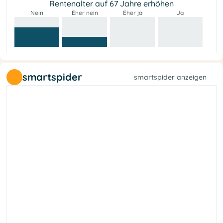
Rentenalter auf 67 Jahre erhöhen
Nein
Eher nein
Eher ja
Ja
smartspider
smartspider anzeigen
t
e
f
a
l
a
h
r
c
e
s
b
l
l
i
e
L
s
e
G