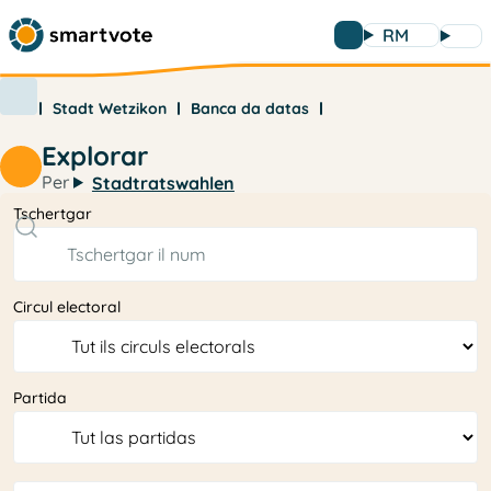
RM
Stadt Wetzikon
Banca da datas
Explorar
Per
Stadtratswahlen
Tschertgar
Circul electoral
Partida