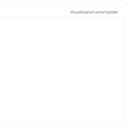
Visualisaziun smartspider
r
e
t
u
v
r
A
a
e
x
’
l
t
s
e
r
r
e
i
u
v
r
100
75
50