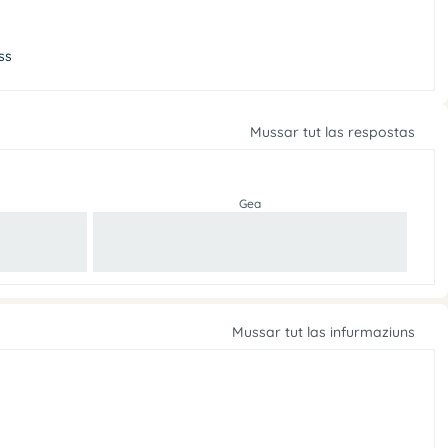
ss
Mussar tut las respostas
Gea
Mussar tut las infurmaziuns