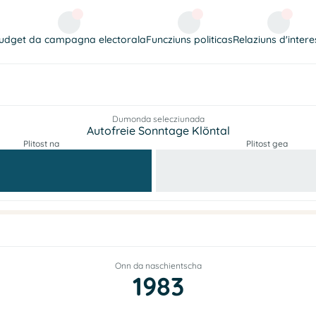
udget da campagna electorala
Funcziuns politicas
Relaziuns d'intere
Dumonda selecziunada
Autofreie Sonntage Klöntal
Plitost na
Plitost gea
Onn da naschientscha
1983