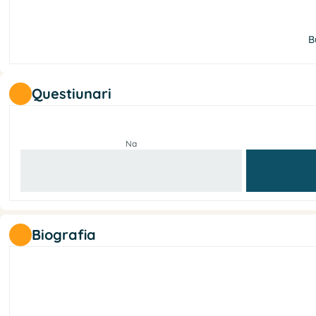
B
Questiunari
Na
Biografia