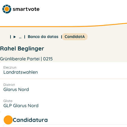
Banca da datas
CandidatA
…
Rahel Beglinger
Grünliberale Partei | 0215
Elecziun
Landratswahlen
District
Glarus Nord
Glista
GLP Glarus Nord
Candidatura