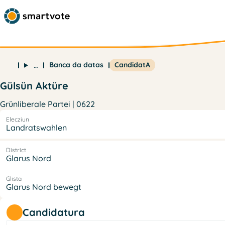
Banca da datas
CandidatA
…
Gülsün Aktüre
Grünliberale Partei | 0622
Elecziun
Landratswahlen
District
Glarus Nord
Glista
Glarus Nord bewegt
Candidatura