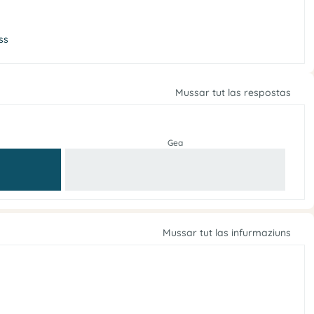
ss
Mussar tut las respostas
Gea
Mussar tut las infurmaziuns