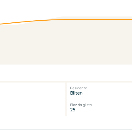
Residenza
Bilten
Plaz da glista
25