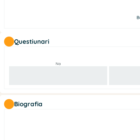
B
Questiunari
Na
Biografia