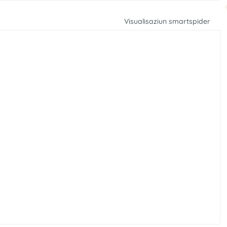
Visualisaziun smartspider
r
e
t
u
v
r
A
a
e
x
’
l
t
s
e
r
r
e
i
u
v
r
100
75
50