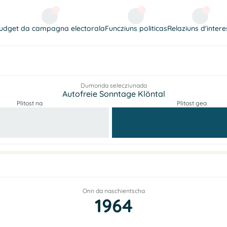
udget da campagna electorala
Funcziuns politicas
Relaziuns d'intere
Dumonda selecziunada
Autofreie Sonntage Klöntal
Plitost na
Plitost gea
Onn da naschientscha
1964