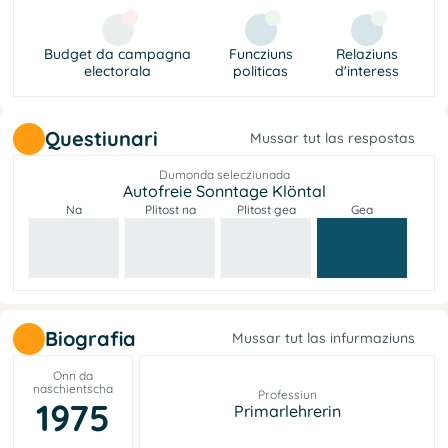
Budget da campagna
Funcziuns
Relaziuns
electorala
politicas
d'interess
Questiunari
Mussar tut las respostas
Dumonda selecziunada
Autofreie Sonntage Klöntal
Na
Plitost na
Plitost gea
Gea
Biografia
Mussar tut las infurmaziuns
Onn da
naschientscha
Professiun
1975
Primarlehrerin