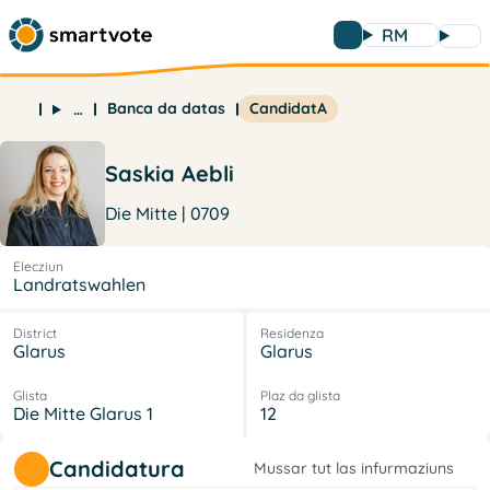
RM
Banca da datas
CandidatA
…
Saskia Aebli
Die Mitte | 0709
Elecziun
Landratswahlen
District
Residenza
Glarus
Glarus
Glista
Plaz da glista
Die Mitte Glarus 1
12
Candidatura
Mussar tut las infurmaziuns