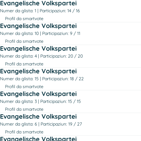
Evangelische Volkspartei
Numer da glista: 1
Participaziun: 14 / 16
Profil da smartvote
Evangelische Volkspartei
Numer da glista: 10
Participaziun: 9 / 11
Profil da smartvote
Evangelische Volkspartei
Numer da glista: 4
Participaziun: 20 / 20
Profil da smartvote
Evangelische Volkspartei
Numer da glista: 15
Participaziun: 18 / 22
Profil da smartvote
Evangelische Volkspartei
Numer da glista: 3
Participaziun: 15 / 15
Profil da smartvote
Evangelische Volkspartei
Numer da glista: 6
Participaziun: 19 / 27
Profil da smartvote
Evangelische Volkspartei