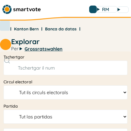
RM
Kanton Bern
Banca da datas
Explorar
Per
Grossratswahlen
Tschertgar
Circul electoral
Partida