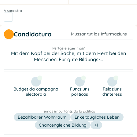
A sanestra
Candidatura
Mussar tut las infurmaziuns
Pertge eleger mai?
Mit dem Kopf bei der Sache, mit dem Herz bei den
Menschen: Für gute Bildungs-...
Budget da campagna
Funcziuns
Relaziuns
electorala
politicas
d'interess
Temas impurtants da la politica
Bezahlbarer Wohnraum
Enkel­taugliches Leben
Chancengleiche Bildung
+1