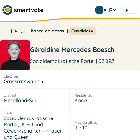
RM
Banca da datas
CandidatA
…
Géraldine Mercedes Boesch
Sozialdemokratische Partei | 02.09.7
Elecziun
Grossratswahlen
District
Residenza
Mittelland-Süd
Köniz
Glista
Sozialdemokratische
Plaz da glista
Partei, JUSO und
9 e 10
Gewerkschaften – Frauen
und Queer