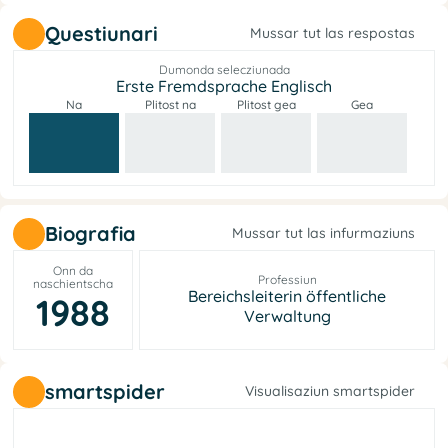
Questiunari
Mussar tut las respostas
Dumonda selecziunada
Erste Fremdsprache Englisch
Na
Plitost na
Plitost gea
Gea
Biografia
Mussar tut las infurmaziuns
Onn da
Professiun
naschientscha
Bereichsleiterin öffentliche
1988
Verwaltung
smartspider
Visualisaziun smartspider