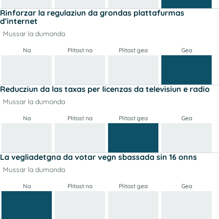
Rinforzar la regulaziun da grondas plattafurmas
d’internet
Mussar la dumonda
Na
Plitost na
Plitost gea
Gea
Reducziun da las taxas per licenzas da televisiun e radio
Mussar la dumonda
Na
Plitost na
Plitost gea
Gea
La vegliadetgna da votar vegn sbassada sin 16 onns
Mussar la dumonda
Na
Plitost na
Plitost gea
Gea