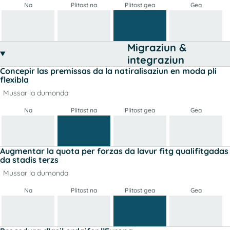
Na
Plitost na
Plitost gea
Gea
Migraziun &
integraziun
Concepir las premissas da la natiralisaziun en moda pli
flexibla
Mussar la dumonda
Na
Plitost na
Plitost gea
Gea
Augmentar la quota per forzas da lavur fitg qualifitgadas
da stadis terzs
Mussar la dumonda
Na
Plitost na
Plitost gea
Gea