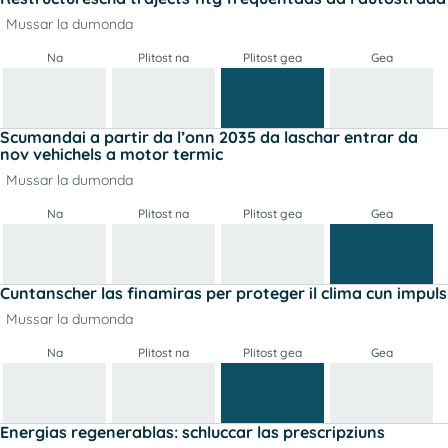
Mussar la dumonda
Na
Plitost na
Plitost gea
Gea
Scumandai a partir da l’onn 2035 da laschar entrar da
nov vehichels a motor termic
Mussar la dumonda
Na
Plitost na
Plitost gea
Gea
Cuntanscher las finamiras per proteger il clima cun impuls
Mussar la dumonda
Na
Plitost na
Plitost gea
Gea
Energias regenerablas: schluccar las prescripziuns