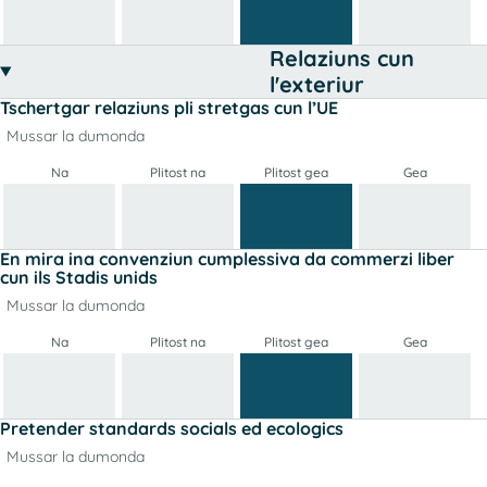
Relaziuns cun
l'exteriur
Tschertgar relaziuns pli stretgas cun l’UE
Mussar la dumonda
Na
Plitost na
Plitost gea
Gea
En mira ina convenziun cumplessiva da commerzi liber
cun ils Stadis unids
Mussar la dumonda
Na
Plitost na
Plitost gea
Gea
Pretender standards socials ed ecologics
Mussar la dumonda