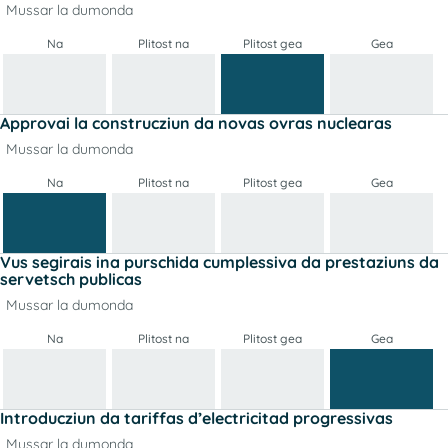
Mussar la dumonda
Na
Plitost na
Plitost gea
Gea
Approvai la construcziun da novas ovras nuclearas
Mussar la dumonda
Na
Plitost na
Plitost gea
Gea
Vus segirais ina purschida cumplessiva da prestaziuns da
servetsch publicas
Mussar la dumonda
Na
Plitost na
Plitost gea
Gea
Introducziun da tariffas d’electricitad progressivas
Mussar la dumonda