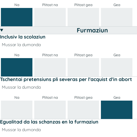
Na
Plitost na
Plitost gea
Gea
Furmaziun
Inclusiv la scolaziun
Mussar la dumonda
Na
Plitost na
Plitost gea
Gea
Tschentai pretensiuns pli severas per l’acquist d’in abort
Mussar la dumonda
Na
Plitost na
Plitost gea
Gea
Egualitad da las schanzas en la furmaziun
Mussar la dumonda