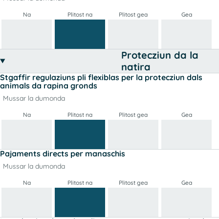
Na
Plitost na
Plitost gea
Gea
Protecziun da la
natira
Stgaffir regulaziuns pli flexiblas per la protecziun dals
animals da rapina gronds
Mussar la dumonda
Na
Plitost na
Plitost gea
Gea
Pajaments directs per manaschis
Mussar la dumonda
Na
Plitost na
Plitost gea
Gea