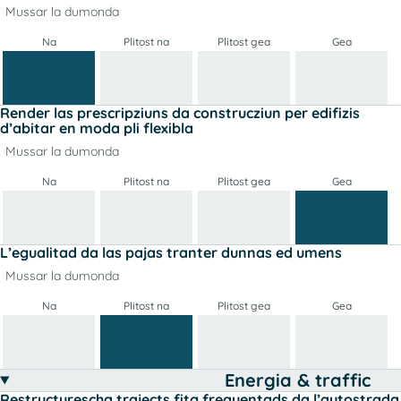
Mussar la dumonda
Na
Plitost na
Plitost gea
Gea
Render las prescripziuns da construcziun per edifizis
d’abitar en moda pli flexibla
Mussar la dumonda
Na
Plitost na
Plitost gea
Gea
L’egualitad da las pajas tranter dunnas ed umens
Mussar la dumonda
Na
Plitost na
Plitost gea
Gea
Energia & traffic
Restructurescha trajects fitg frequentads da l’autostrada