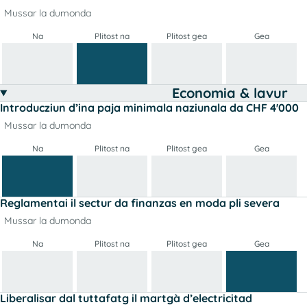
Mussar la dumonda
Na
Plitost na
Plitost gea
Gea
Economia & lavur
Introducziun d’ina paja minimala naziunala da CHF 4'000
Mussar la dumonda
Na
Plitost na
Plitost gea
Gea
Reglamentai il sectur da finanzas en moda pli severa
Mussar la dumonda
Na
Plitost na
Plitost gea
Gea
Liberalisar dal tuttafatg il martgà d’electricitad