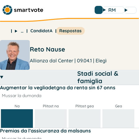
RM
CandidatA
Respostas
…
Reto Nause
Allianza dal Center | 09.04.1 | Elegì
Stadi social &
famiglia
Augmentar la vegliadetgna da renta sin 67 onns
Mussar la dumonda
Na
Plitost na
Plitost gea
Gea
Premias da l’assicuranza da malsauns
Mussar la dumonda