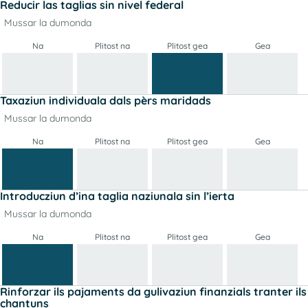
Reducir las taglias sin nivel federal
Mussar la dumonda
Na
Plitost na
Plitost gea
Gea
Taxaziun individuala dals pèrs maridads
Mussar la dumonda
Na
Plitost na
Plitost gea
Gea
Introducziun d’ina taglia naziunala sin l’ierta
Mussar la dumonda
Na
Plitost na
Plitost gea
Gea
Rinforzar ils pajaments da gulivaziun finanzials tranter ils
chantuns