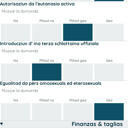
Autorisaziun da l’eutanasia activa
Mussar la dumonda
Na
Plitost na
Plitost gea
Gea
Introducziun d’ ina terza schlattaina uffiziala
Mussar la dumonda
Na
Plitost na
Plitost gea
Gea
Egualitad da pèrs omosexuals ed eterosexuals
Mussar la dumonda
Na
Plitost na
Plitost gea
Gea
Finanzas & taglias