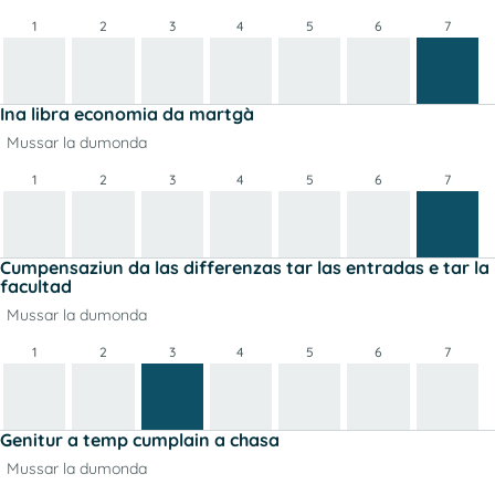
1
2
3
4
5
6
7
Ina libra economia da martgà
Mussar la dumonda
1
2
3
4
5
6
7
Cumpensaziun da las differenzas tar las entradas e tar la
facultad
Mussar la dumonda
1
2
3
4
5
6
7
Genitur a temp cumplain a chasa
Mussar la dumonda