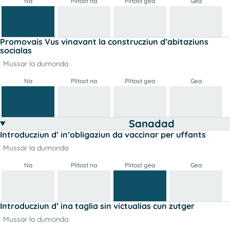
Na
Plitost na
Plitost gea
Gea
Promovais Vus vinavant la construcziun d’abitaziuns
socialas
Mussar la dumonda
Na
Plitost na
Plitost gea
Gea
Sanadad
Introducziun d’ in’obligaziun da vaccinar per uffants
Mussar la dumonda
Na
Plitost na
Plitost gea
Gea
Introducziun d’ ina taglia sin victualias cun zutger
Mussar la dumonda