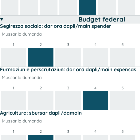
Budget federal
Segirezza sociala: dar ora dapli/main spender
Mussar la dumonda
1
2
3
4
5
Furmaziun e perscrutaziun: dar ora dapli/main expensas
Mussar la dumonda
1
2
3
4
5
Agricultura: sbursar dapli/damain
Mussar la dumonda
1
2
3
4
5