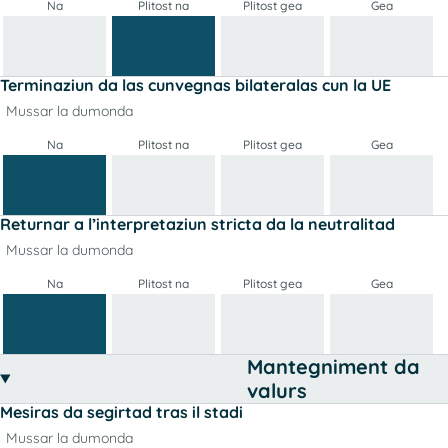
Na
Plitost na
Plitost gea
Gea
Terminaziun da las cunvegnas bilateralas cun la UE
Mussar la dumonda
Na
Plitost na
Plitost gea
Gea
Returnar a l’interpretaziun stricta da la neutralitad
Mussar la dumonda
Na
Plitost na
Plitost gea
Gea
Mantegniment da
valurs
Mesiras da segirtad tras il stadi
Mussar la dumonda