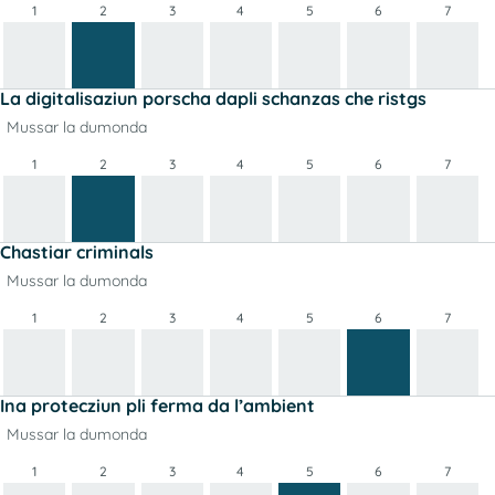
1
2
3
4
5
6
7
La digitalisaziun porscha dapli schanzas che ristgs
Mussar la dumonda
1
2
3
4
5
6
7
Chastiar criminals
Mussar la dumonda
1
2
3
4
5
6
7
Ina protecziun pli ferma da l’ambient
Mussar la dumonda
1
2
3
4
5
6
7