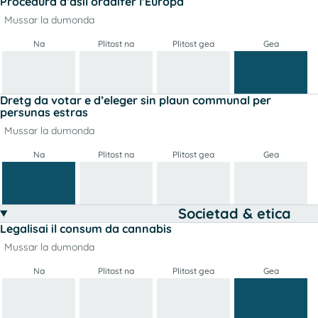
Procedura d’asil ordaifer l’Europa
Mussar la dumonda
Na
Plitost na
Plitost gea
Gea
Dretg da votar e d’eleger sin plaun communal per
persunas estras
Mussar la dumonda
Na
Plitost na
Plitost gea
Gea
Societad & etica
Legalisai il consum da cannabis
Mussar la dumonda
Na
Plitost na
Plitost gea
Gea