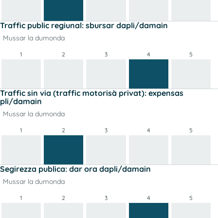
Traffic public regiunal: sbursar dapli/damain
Mussar la dumonda
1
2
3
4
5
Traffic sin via (traffic motorisà privat): expensas
pli/damain
Mussar la dumonda
1
2
3
4
5
Segirezza publica: dar ora dapli/damain
Mussar la dumonda
1
2
3
4
5