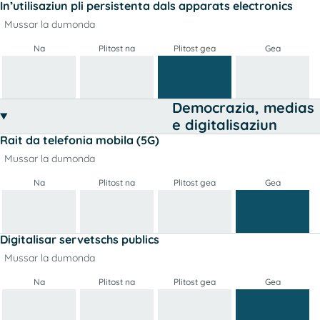
In’utilisaziun pli persistenta dals apparats electronics
Mussar la dumonda
Na
Plitost na
Plitost gea
Gea
Democrazia, medias
e digitalisaziun
Rait da telefonia mobila (5G)
Mussar la dumonda
Na
Plitost na
Plitost gea
Gea
Digitalisar servetschs publics
Mussar la dumonda
Na
Plitost na
Plitost gea
Gea