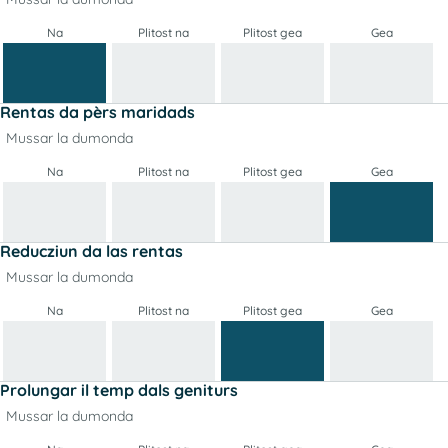
Na
Plitost na
Plitost gea
Gea
Rentas da pèrs maridads
Mussar la dumonda
Na
Plitost na
Plitost gea
Gea
Reducziun da las rentas
Mussar la dumonda
Na
Plitost na
Plitost gea
Gea
Prolungar il temp dals geniturs
Mussar la dumonda