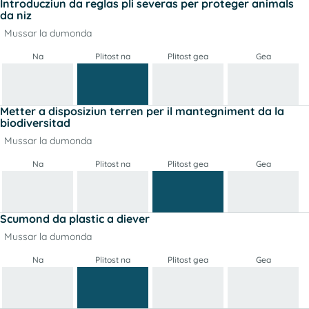
Introducziun da reglas pli severas per proteger animals
da niz
Mussar la dumonda
Na
Plitost na
Plitost gea
Gea
Metter a disposiziun terren per il mantegniment da la
biodiversitad
Mussar la dumonda
Na
Plitost na
Plitost gea
Gea
Scumond da plastic a diever
Mussar la dumonda
Na
Plitost na
Plitost gea
Gea