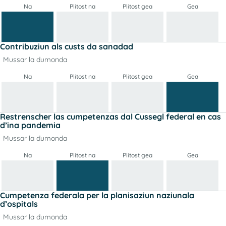
Na
Plitost na
Plitost gea
Gea
Contribuziun als custs da sanadad
Mussar la dumonda
Na
Plitost na
Plitost gea
Gea
Restrenscher las cumpetenzas dal Cussegl federal en cas
d’ina pandemia
Mussar la dumonda
Na
Plitost na
Plitost gea
Gea
Cumpetenza federala per la planisaziun naziunala
d’ospitals
Mussar la dumonda