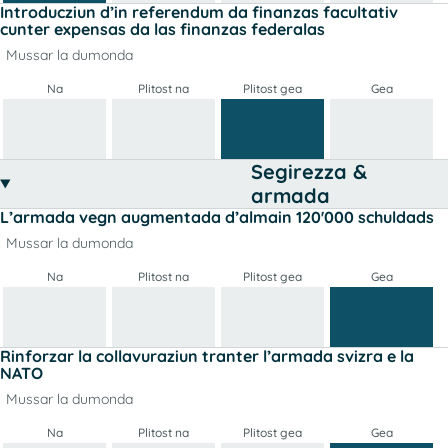
Introducziun d’in referendum da finanzas facultativ
cunter expensas da las finanzas federalas
Mussar la dumonda
Na
Plitost na
Plitost gea
Gea
Segirezza &
armada
L’armada vegn augmentada d’almain 120'000 schuldads
Mussar la dumonda
Na
Plitost na
Plitost gea
Gea
Rinforzar la collavuraziun tranter l’armada svizra e la
NATO
Mussar la dumonda
Na
Plitost na
Plitost gea
Gea