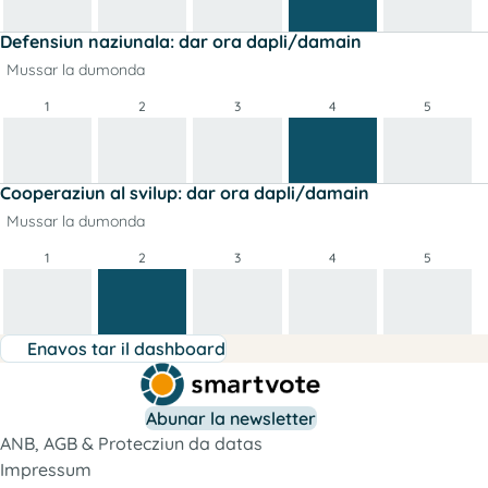
Defensiun naziunala: dar ora dapli/damain
Mussar la dumonda
1
2
3
4
5
Cooperaziun al svilup: dar ora dapli/damain
Mussar la dumonda
1
2
3
4
5
Enavos tar il dashboard
Abunar la newsletter
ANB, AGB & Protecziun da datas
Impressum