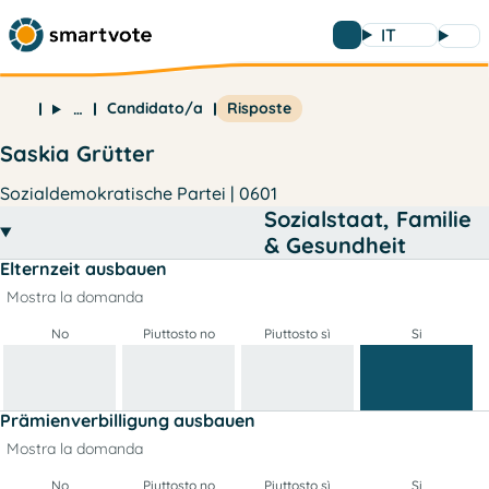
IT
Candidato/a
Risposte
…
Saskia Grütter
Sozialdemokratische Partei | 0601
Sozialstaat, Familie
& Gesundheit
Elternzeit ausbauen
Mostra la domanda
No
Piuttosto no
Piuttosto sì
Si
Prämienverbilligung ausbauen
Mostra la domanda
No
Piuttosto no
Piuttosto sì
Si