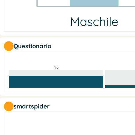
Maschile
Maschile
Femminile
Non-binario
Nessuna info
6
6
0
0
Questionario
No
smartspider