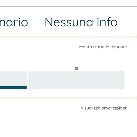
nario
Nessuna info
Mostra tutte le risposte
Si
Visualizza smartspider
e
r
t
u
p
r
A
a
’
l
e
o
s
s
t
r
e
e
r
v
o