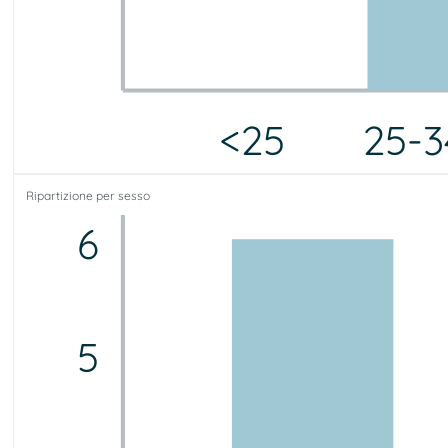
<25
25-3
<25
25-34
35-44
45-54
55-64
65-75
75+
Ripartizione per sesso
0
5
1
3
2
1
0
6
5