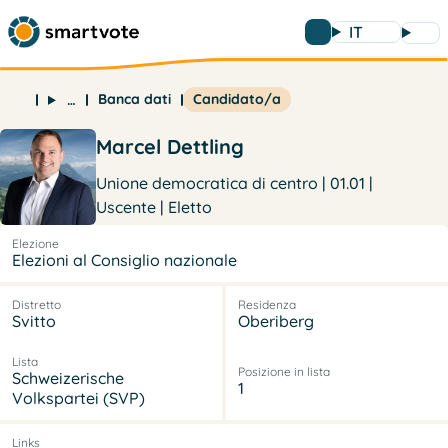
IT
Banca dati
Candidato/a
…
Marcel Dettling
Unione democratica di centro | 01.01 |
Uscente | Eletto
Elezione
Elezioni al Consiglio nazionale
Distretto
Residenza
Svitto
Oberiberg
Lista
Posizione in lista
Schweizerische
1
Volkspartei (SVP)
Links